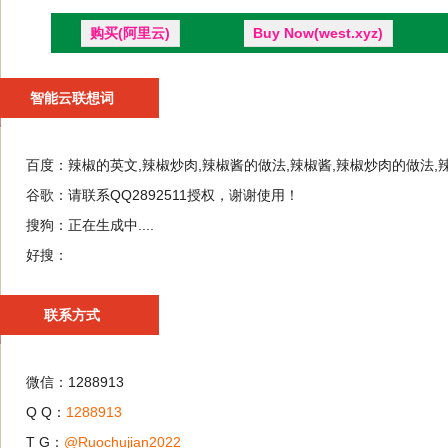
购买(阿里云)
Buy Now(west.xyz)
智能云联想词
百度：
辣椒的英文,辣椒炒肉,辣椒酱的做法,辣椒酱,辣椒炒肉的做法,
谷歌：
请联系QQ2892511授权，谢谢使用！
搜狗：
正在生成中....
好搜：
联系方式
微信：1288913
Q Q：
1288913
T G：
@Ruochujian2022